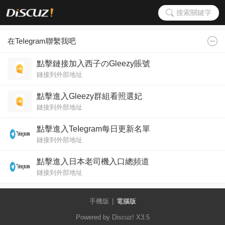
搜索關鍵字
在TeIegram聯繫我吧
點擊鏈接加入西子のGleezy賬號
鏈接到外部地址
點擊進入Gleezy群組看照選妃
鏈接到外部地址
點擊進入TeIegram每日更新名單
鏈接到外部地址
點擊進入日本老司機入口總頻道
鏈接到外部地址
手機版
|
電腦版
Powered by Discuz!
X3.5